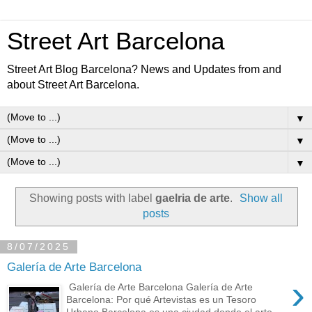
Street Art Barcelona
Street Art Blog Barcelona? News and Updates from and
about Street Art Barcelona.
▼
▼
▼
Showing posts with label
gaelria de arte
.
Show all
posts
8/07/2025
Galería de Arte Barcelona
›
Galería de Arte Barcelona Galería de Arte
Barcelona: Por qué Artevistas es un Tesoro
Urbano Barcelona es una ciudad donde el arte